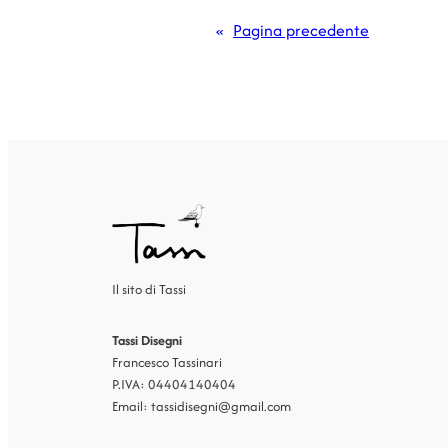
«
Pagina precedente
Il sito di Tassi
Tassi Disegni
Francesco Tassinari
P.IVA: 04404140404
Email: tassidisegni@gmail.com