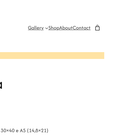
Gallery
Shop
About
Contact
a
o 30×40 e A5 (14,8×21)