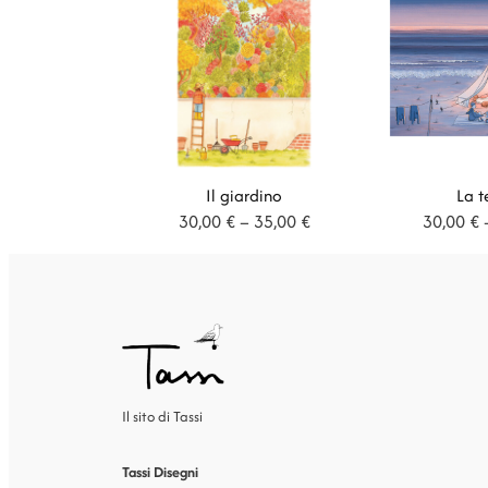
Il giardino
La t
Fascia
30,00
€
–
35,00
€
30,00
€
di
prezzo:
da
30,00 €
a
35,00 €
Il sito di Tassi
Tassi Disegni