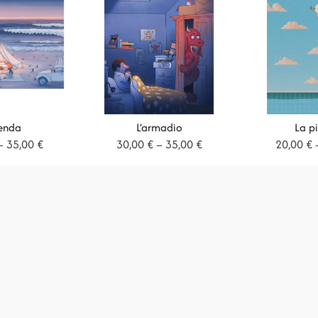
€
a
3
enda
L’armadio
La pi
5
Fascia
Fascia
–
35,00
€
30,00
€
–
35,00
€
20,00
€
di
di
,
prezzo:
prezzo:
da
da
0
30,00 €
30,00 €
0
a
a
35,00 €
35,00 €
€