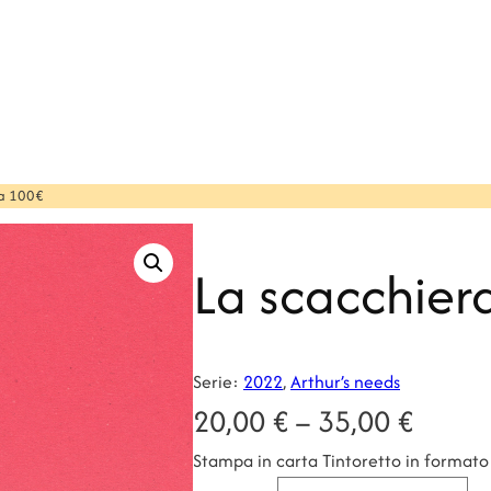
 a 100€
La scacchier
Serie:
2022
, 
Arthur’s needs
F
20,00
€
–
35,00
€
Stampa in carta Tintoretto in format
a