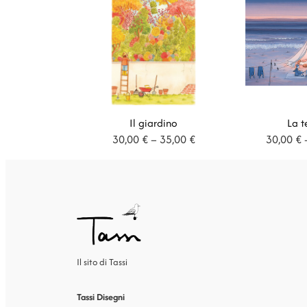
Il giardino
La t
Fascia
30,00
€
–
35,00
€
30,00
€
di
prezzo:
da
30,00 €
a
35,00 €
Il sito di Tassi
Tassi Disegni