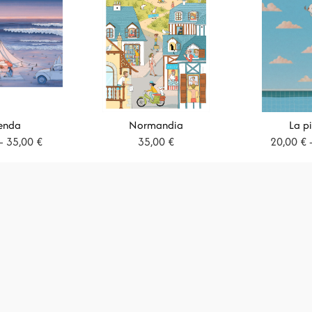
€
a
3
enda
Normandia
La pi
5
Fascia
–
35,00
€
35,00
€
20,00
€
di
,
prezzo:
da
0
30,00 €
0
a
35,00 €
€