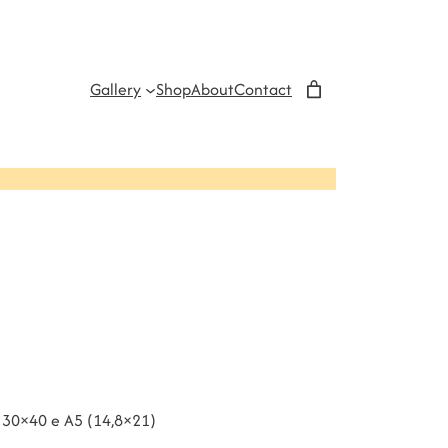
Gallery
Shop
About
Contact
o 30×40 e A5 (14,8×21)