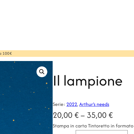
 a 100€
Il lampione
Serie:
2022
, 
Arthur’s needs
F
20,00
€
–
35,00
€
Stampa in carta Tintoretto in format
a