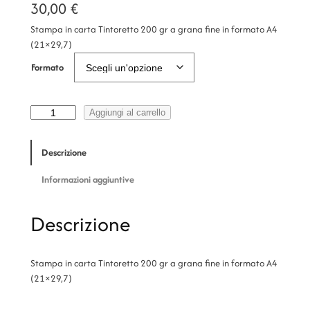
30,00
€
Stampa in carta Tintoretto 200 gr a grana fine in formato A4
(21×29,7)
Formato
I
Aggiungi al carrello
l
q
Descrizione
u
a
Informazioni aggiuntive
d
r
Descrizione
o
q
u
Stampa in carta Tintoretto 200 gr a grana fine in formato A4
a
(21×29,7)
n
t