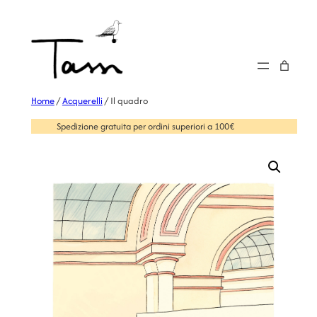
Home
/
Acquerelli
/ Il quadro
Spedizione gratuita per ordini superiori a 100€