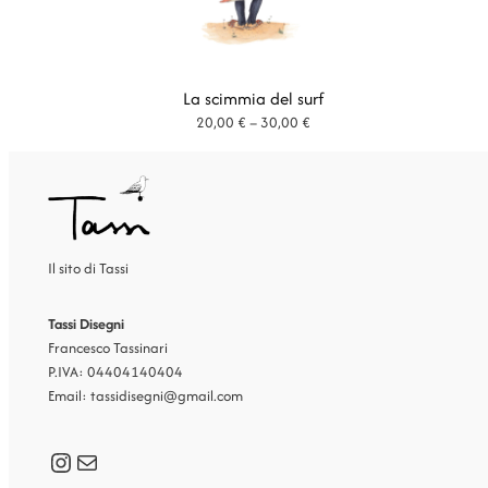
La scimmia del surf
Fascia
20,00
€
–
30,00
€
di
prezzo:
da
20,00 €
a
30,00 €
Il sito di Tassi
Tassi Disegni
Francesco Tassinari
P.IVA: 04404140404
Email: tassidisegni@gmail.com
Instagram
Mail