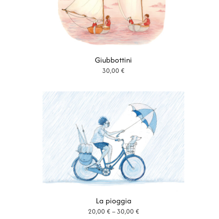
Giubbottini
30,00
€
La pioggia
Fascia
20,00
€
–
30,00
€