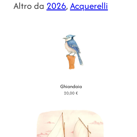
i
Altro da
2026
, 
Acquerelli
t
à
Ghiandaia
20,00
€