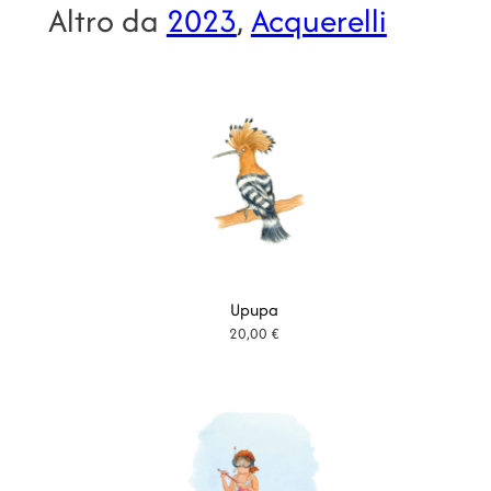
i
Altro da
2023
, 
Acquerelli
t
o
à
:
d
a
2
0
,
0
Upupa
20,00
€
0
€
a