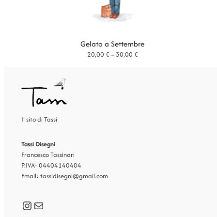
Gelato a Settembre
Fascia
20,00
€
–
30,00
€
di
prezzo:
da
20,00 €
a
30,00 €
Il sito di Tassi
Tassi Disegni
Francesco Tassinari
P.IVA: 04404140404
Email: tassidisegni@gmail.com
Instagram
Mail