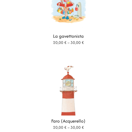
3
0
,
0
La gavettonista
Fascia
20,00
€
–
30,00
€
0
di
prezzo:
da
€
20,00 €
a
30,00 €
Faro (Acquerello)
Fascia
20,00
€
–
30,00
€