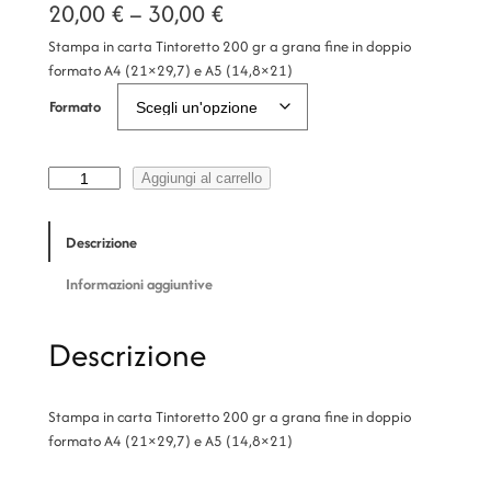
F
20,00
€
–
30,00
€
Stampa in carta Tintoretto 200 gr a grana fine in doppio
a
formato A4 (21×29,7) e A5 (14,8×21)
s
Formato
c
i
B
Aggiungi al carrello
a
a
g
Descrizione
d
u
e
i
Informazioni aggiuntive
t
p
t
Descrizione
e
r
q
u
e
Stampa in carta Tintoretto 200 gr a grana fine in doppio
a
z
formato A4 (21×29,7) e A5 (14,8×21)
n
t
z