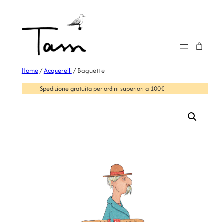
Home
/
Acquerelli
/ Baguette
Spedizione gratuita per ordini superiori a 100€