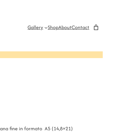
Gallery
Shop
About
Contact
rana fine in formato A5 (14,8×21)