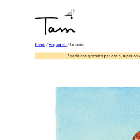
Home
/
Acquerelli
/ La scala
Spedizione gratuita per ordini superiori