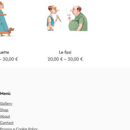
ette
Le fasi
Fascia
Fascia
–
30,00
€
20,00
€
–
30,00
€
di
di
prezzo:
prezzo:
da
da
20,00 €
20,00 €
Menù
a
a
Gallery
30,00 €
30,00 €
Shop
About
Contact
Privacy e Cookie Policy