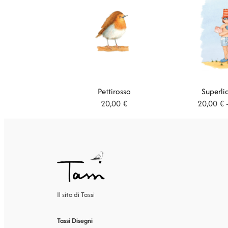
Pettirosso
Superli
20,00
€
20,00
€
Il sito di Tassi
Tassi Disegni