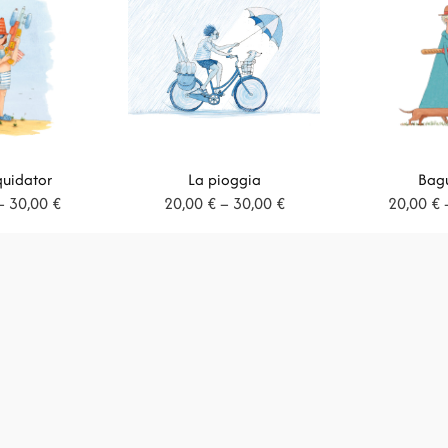
quidator
La pioggia
Bagu
Fascia
Fascia
–
30,00
€
20,00
€
–
30,00
€
20,00
€
di
di
prezzo:
prezzo:
da
da
20,00 €
20,00 €
a
a
30,00 €
30,00 €